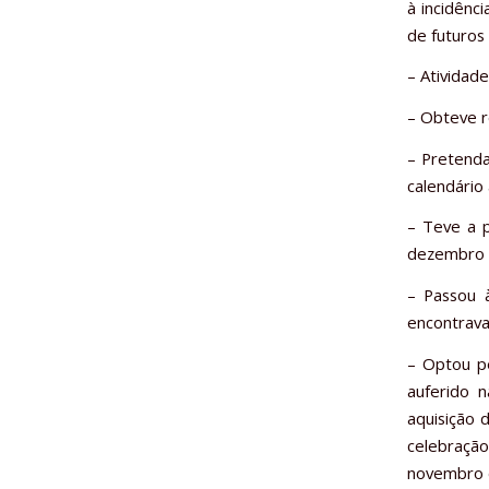
à incidênc
de futuros
– Atividade
– Obteve r
– Pretenda
calendário
– Teve a p
dezembro d
– Passou 
encontrav
– Optou pe
auferido n
aquisição 
celebração
novembro 