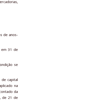
ercadorias,
os de anos-
a, em 31 de
ondição se
 de capital
aplicado na
 contado da
6, de 21 de