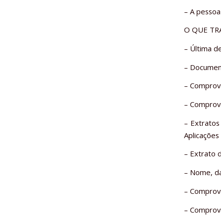
– A pessoa
O QUE TR
– Última de
– Document
– Comprova
– Comprova
– Extratos
Aplicações 
– Extrato 
– Nome, da
– Comprova
– Comprov