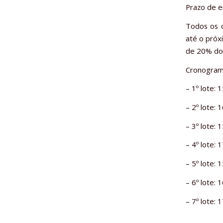
Prazo de e
Todos os 
até o próx
de 20% do
Cronograma
– 1º lote:
– 2º lote: 
– 3º lote:
– 4º lote:
– 5º lote:
– 6º lote:
– 7º lote: