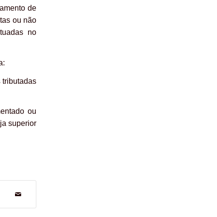
tamento de
tas ou não
etuadas no
a:
 tributadas
mentado ou
ja superior