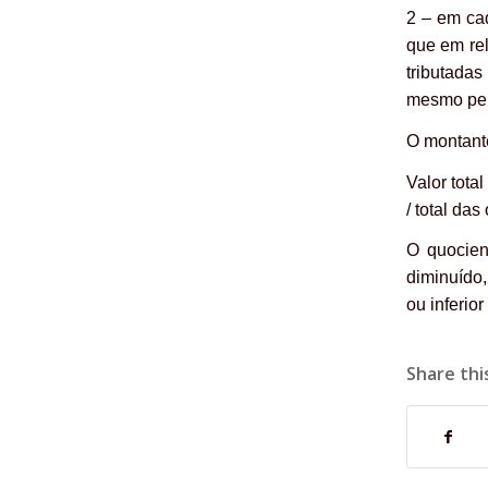
2 – em ca
que em re
tributada
mesmo per
O montante
Valor tota
/ total da
O quocien
diminuído,
ou inferio
Share thi