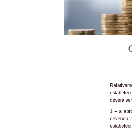
Relativam
estabeleci
deverá se
1 – a apr
devendo a
estabelec