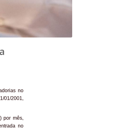
a
adorias no
01/01/2001,
) por mês,
entrada no